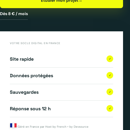
Étudier mon projet
→
Dès 8 € / mois
VOTRE SOCLE DIGITAL EN FRANCE
Site rapide
✓
Données protégées
✓
Sauvegardes
✓
Réponse sous 12 h
✓
Géré en France par Host by French • by Devsource